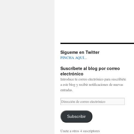
Sigueme en Twitter
PINCHA AQUÍ...
Suscríbete al blog por correo
electrónico
Introduce tu correo electrónico para suscribirte
a este blog y recibir notificaciones de nuevas
entradas.
Dirección
de
correo
electrónico
Subscribir
Únete a otros 4 suscriptores