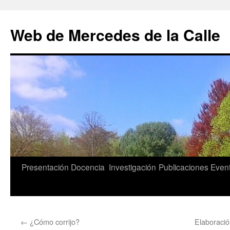
Saltar
al
Web de Mercedes de la Calle
contenido
Presentación
Docencia
Investigación
Publicaciones
Even
←
¿Cómo corrijo?
Elaboració