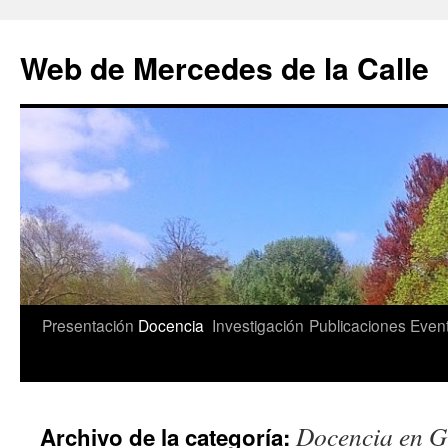
Saltar
al
Web de Mercedes de la Calle
contenido
Presentación
Docencia
Investigación
Publicaciones
Even
Docencia en 
Archivo de la categoría: