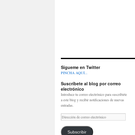
Sigueme en Twitter
PINCHA AQUÍ...
Suscríbete al blog por correo
electrónico
Introduce tu correo electrónico para suscribirte
a este blog y recibir notificaciones de nuevas
entradas.
Dirección
de
correo
electrónico
Subscribir